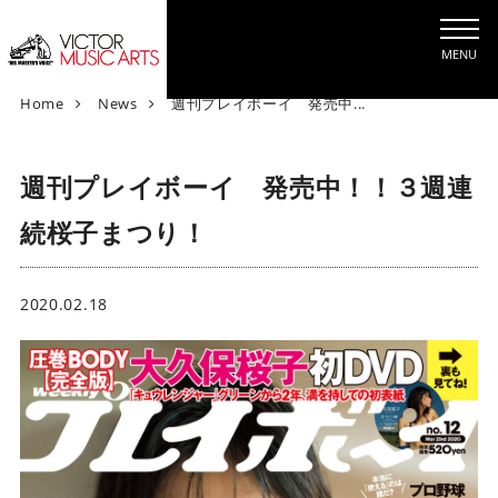
MENU
V
Home
News
週刊プレイボーイ 発売中...
i
c
週刊プレイボーイ 発売中！！３週連
t
o
続桜子まつり！
r
M
u
2020.02.18
s
i
c
A
r
t
s
[