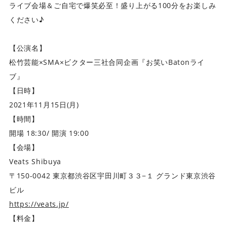
ライブ会場＆ご自宅で爆笑必至！盛り上がる100分をお楽しみ
ください♪
【公演名】
松竹芸能×SMA×ビクター三社合同企画『お笑いBatonライ
ブ』
【日時】
2021年11月15日(月)
【時間】
開場 ‪18:30‬/ 開演 ‪19:00
‪【会場】
Veats Shibuya
〒150-0042 東京都渋谷区宇田川町３３−１ グランド東京渋谷
ビル
https://veats.jp/
【料金】