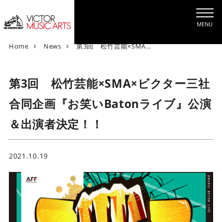
MENU
V
Home
News
第3回 松竹芸能×SMA...
i
c
第3回 松竹芸能×SMA×ビクター三社
t
o
合同企画『お笑いBatonライブ』公演
r
M
＆出演者決定！！
u
s
i
2021.10.19
c
A
r
t
s
[