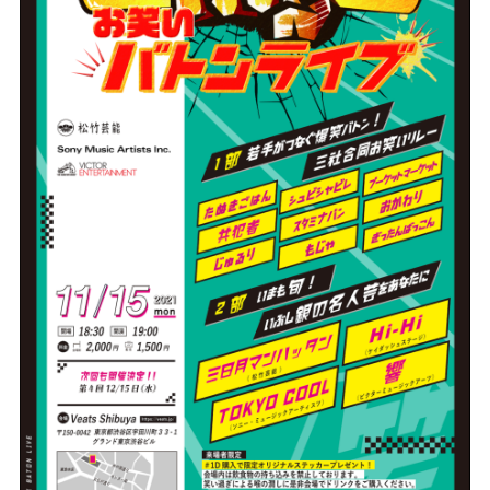
ビ
ク
タ
ー
ミ
ュ
ー
ジ
ッ
ク
ア
ー
ツ
株
式
会
社
]