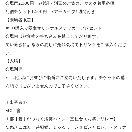
‬会場席2,000円 ※検温・消毒のご協力、マスク着用必須
配信チケット1,500円 ※アーカイブ1週間付き
【来場者限定】
＃1D購入で限定オリジナルステッカープレゼント！
会場内は飲食物の持ち込みを禁止しております。
笑い過ぎによる喉の潤しに是非会場でドリンクをご購入くださ
い。
【入場】
会場列順
※当日会場にお並びの順番にご案内いたします。チケットの購
入順ではございませんのでご了承ください。
≪出演者≫
MC：響
１部【若手がつなぐ爆笑バトン！三社合同お笑いリレー】
たぬきごはん、共犯者、じゅるり、シュビシャビレ、スタミナ