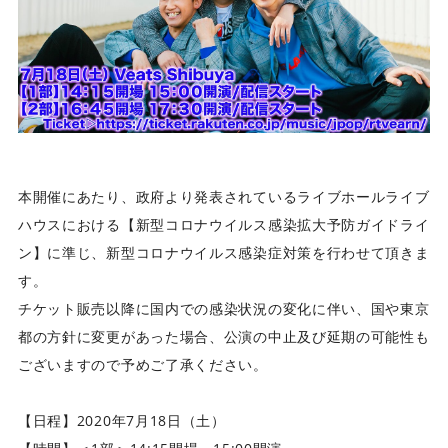
ビ
ク
タ
ー
ミ
ュ
ー
ジ
本開催にあたり、政府より発表されているライブホールライブ
ッ
ク
ハウスにおける【新型コロナウイルス感染拡大予防ガイドライ
ア
ン】に準じ、新型コロナウイルス感染症対策を行わせて頂きま
ー
す。
ツ
チケット販売以降に国内での感染状況の変化に伴い、国や東京
株
式
都の方針に変更があった場合、公演の中止及び延期の可能性も
会
ございますので予めご了承ください。
社
]
【日程】2020年7月18日（土）