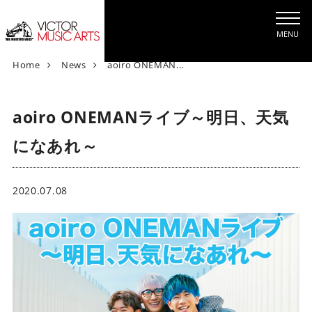
MENU
V
Home
News
aoiro ONEMAN...
i
c
aoiro ONEMANライブ～明日、天気
t
o
になあれ～
r
M
u
2020.07.08
s
i
c
A
r
t
s
[