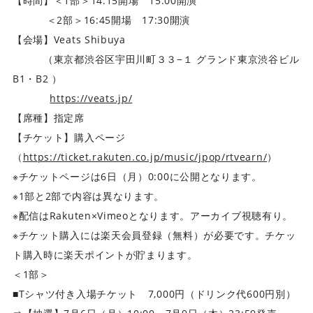
【時間】＜1部＞14:15開場 15:00開演
＜2部＞16:45開場 17:30開演
【会場】Veats Shibuya
（東京都渋谷区宇田川町３３−１ グランド東京渋谷ビル
B1・B2 ）
https://veats.jp/
【席種】指定席
【チケット】購入ページ
（
https://ticket.rakuten.co.jp/music/jpop/rtvearn/
）
※チケットページは6日（月）0:00に公開となります。
※1部と2部で内容は異なります。
※配信はRakuten×Vimeoとなります。アーカイブ視聴有り。
※チケット購入には楽天会員登録（無料）が必要です。チケッ
ト購入時に楽天ポイントが貯まります。
＜1部＞
■Tシャツ付き入場チケット 7,000円（ドリンク代600円別）