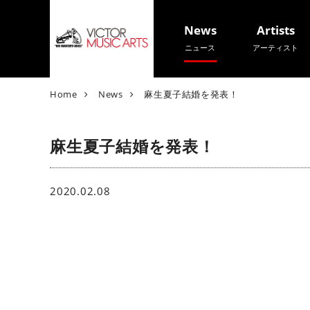
News
Artists
ニュース
アーティスト
V
Home
News
麻生夏子結婚を発表！
i
c
麻生夏子結婚を発表！
t
o
r
M
2020.02.08
u
s
i
c
A
r
t