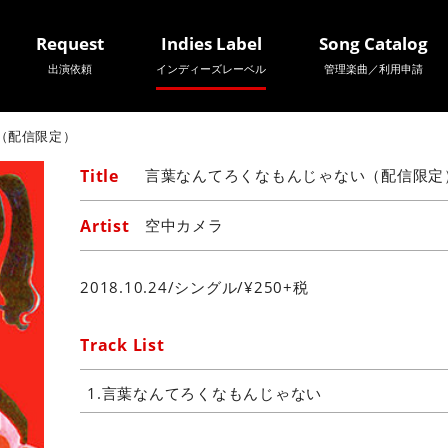
Request
Indies Label
Song Catalog
出演依頼
インディーズレーベル
管理楽曲／利用申請
（配信限定）
Title
言葉なんてろくなもんじゃない（配信限定
Artist
空中カメラ
2018.10.24/シングル/¥250+税
Track List
1.言葉なんてろくなもんじゃない