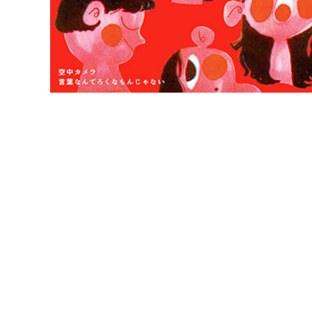
s
[
ビ
ク
タ
ー
ミ
ュ
ー
ジ
ッ
ク
ア
ー
ツ
株
式
会
社
]