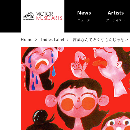
News
Artists
ニュース
アーティスト
V
Home
Indies Label
言葉なんてろくなもんじゃない
i
c
t
o
r
M
u
s
i
c
A
r
t