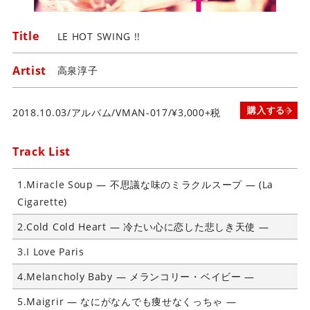
ビ
ク
Title
LE HOT SWING !!
タ
ー
Artist
高泉淳子
ミ
ュ
ー
購入する
2018.10.03/アルバム/VMAN-017/¥3,000+税
ジ
ッ
Track List
ク
ア
ー
1.Miracle Soup ― 不思議な味のミラクルスープ ― (La
ツ
Cigarette)
株
2.Cold Cold Heart ― 冷たい心に恋した悲しき天使 ―
式
会
3.I Love Paris
社
4.Melancholy Baby ― メランコリー・ベイビー ―
]
5.Maigrir ― なにがなんでも痩せなくっちゃ ―