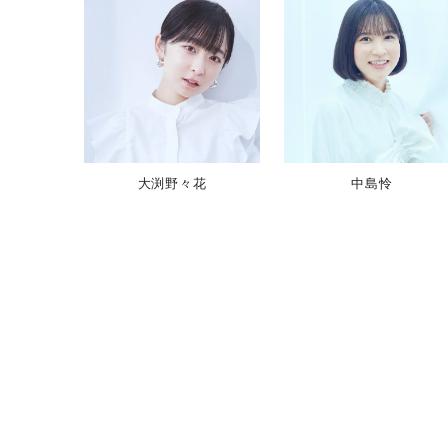
s
[
ビ
ク
タ
ー
ミ
ュ
大渕野々花
中島怜
ー
ジ
ッ
ク
ア
ー
ツ
株
式
会
社
]