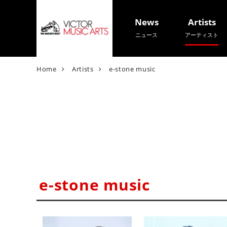
News
Artists
ニュース
アーティスト
V
Home
Artists
e-stone music
i
c
t
o
r
M
u
s
i
e-stone music
c
A
r
t